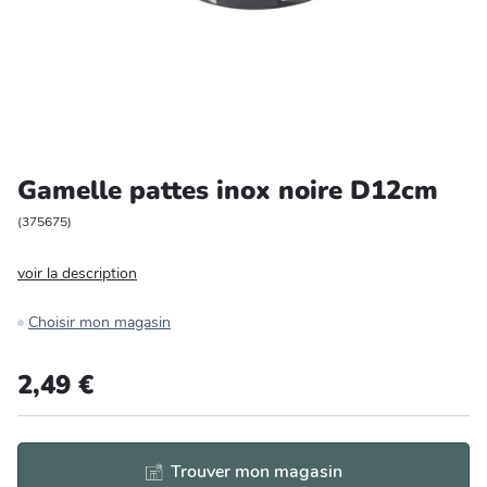
Entretien et rangement
Loisirs
Animalerie
Gamelle pattes inox noire D12cm
Bricolage et auto
(
375675
)
Jardin et plein air
voir la description
Choisir mon magasin
2,49 €
Trouver mon magasin