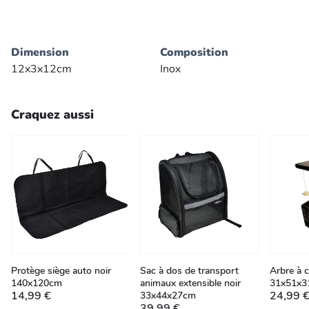
Dimension
Composition
12x3x12cm
Inox
Craquez aussi
Protège siège auto noir
Sac à dos de transport
Arbre à c
140x120cm
animaux extensible noir
31x51x3
14,99 €
24,99 
33x44x27cm
39,99 €