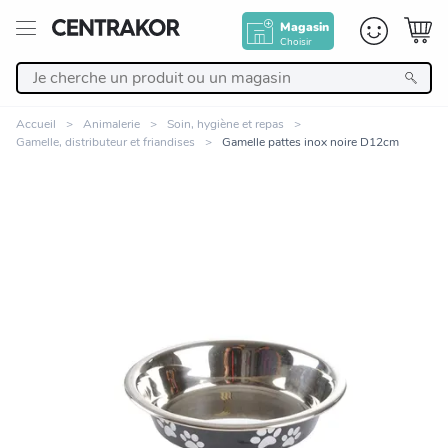
Magasin
Choisir
Retour
Accueil
Animalerie
Soin, hygiène et repas
Gamelle, distributeur et friandises
Gamelle pattes inox noire D12cm
Nos Produits
Décoration
Linge de maison
Meuble
Cuisine et art de la table
Zoomer sur l'image
Salle de bain et beauté