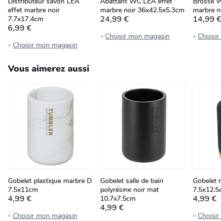
Distributeur savon LEA
Abattant WC LEA effet
Brosse W
effet marbre noir
marbre noir 36x42.5x5.3cm
marbre n
24,99 €
14,99 
7.7x17.4cm
6,99 €
Choisir mon magasin
Choisi
Choisir mon magasin
Vous aimerez aussi
Gobelet plastique marbre D
Gobelet salle de bain
Gobelet 
7.5x11cm
polyrésine noir mat
7.5x12.
4,99 €
4,99 €
10.7x7.5cm
4,99 €
Choisir mon magasin
Choisi