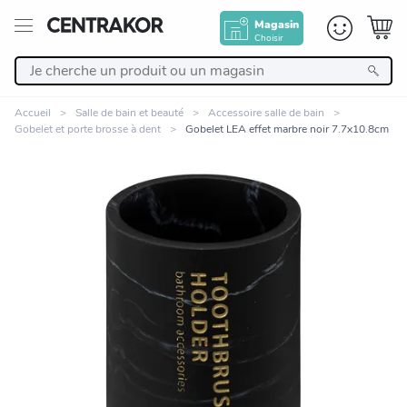
Magasin
Choisir
Retour
Accueil
Salle de bain et beauté
Accessoire salle de bain
Gobelet et porte brosse à dent
Gobelet LEA effet marbre noir 7.7x10.8cm
Nos Produits
Décoration
Linge de maison
Meuble
Cuisine et art de la table
Zoomer sur l'image
Salle de bain et beauté