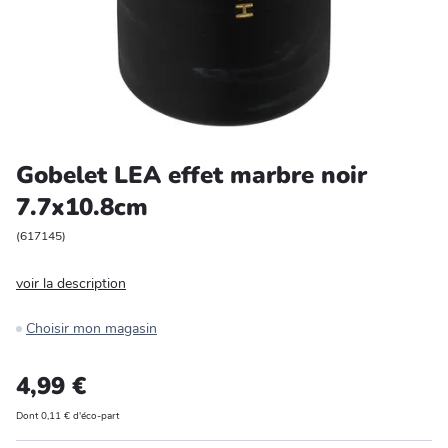
Entretien et rangement
Loisirs
Animalerie
Gobelet LEA effet marbre noir
Bricolage et auto
7.7x10.8cm
Jardin et plein air
(
617145
)
voir la description
Choisir mon magasin
4,99 €
Dont 0,11 € d'éco-part