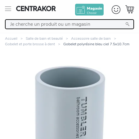
Magasin
Choisir
Retour
Accueil
Salle de bain et beauté
Accessoire salle de bain
Gobelet et porte brosse à dent
Gobelet polyrésine bleu ciel 7.5x10.7cm
Nos Produits
Décoration
Linge de maison
Meuble
Cuisine et art de la table
Zoomer sur l'image
Salle de bain et beauté