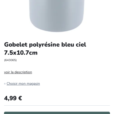
Entretien et rangement
Loisirs
Animalerie
Gobelet polyrésine bleu ciel
Bricolage et auto
7.5x10.7cm
Jardin et plein air
(
643065
)
voir la description
Choisir mon magasin
4,99 €