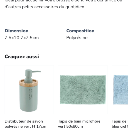
Idéal pour accueillir votre brosse à dent, votre dentifrice ou
d'autres petits accessoires du quotidien.
Dimension
Composition
7.5x10.7x7.5cm
Polyrésine
Craquez aussi
Distributeur de savon
Tapis de bain microfibre
Tapis de 
polyrésine vert H 17cm
vert 50x80cm
bleu cie