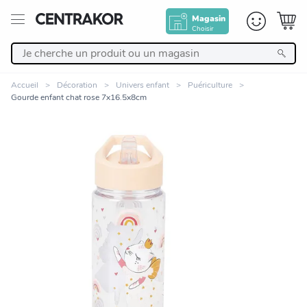
Magasin
Choisir
Retour
Accueil
Décoration
Univers enfant
Puériculture
Gourde enfant chat rose 7x16.5x8cm
Nos Produits
Décoration
Linge de maison
Meuble
Zoomer sur l'image
Cuisine et art de la table
Salle de bain et beauté