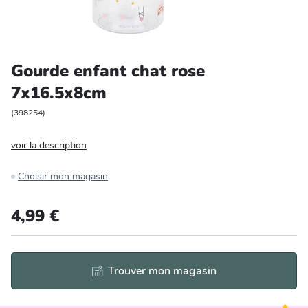
Entretien et rangement
Loisirs
Gourde enfant chat rose
7x16.5x8cm
Animalerie
(
398254
)
Bricolage et auto
voir la description
Jardin et plein air
Choisir mon magasin
4,99 €
Trouver mon magasin