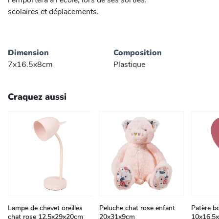
l'emportera à l'école, lors de ses sorties.
scolaires et déplacements.
Dimension
Composition
7x16.5x8cm
Plastique
Craquez aussi
Lampe de chevet oreilles
Peluche chat rose enfant
Patère b
chat rose 12.5x29x20cm
20x31x9cm
10x16.5