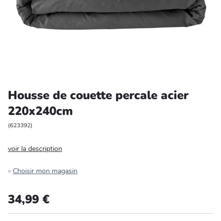
Entretien et rangement
Loisirs
Animalerie
Bricolage et auto
Housse de couette percale acier
220x240cm
Jardin et plein air
(
623392
)
voir la description
Choisir mon magasin
34,99 €