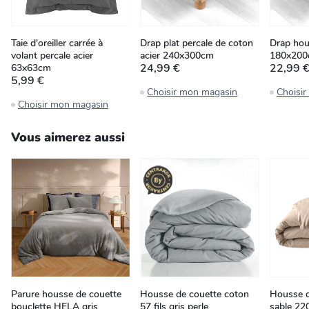
Taie d'oreiller carrée à
Drap plat percale de coton
Drap hou
volant percale acier
acier 240x300cm
180x20
24,99 €
22,99 
63x63cm
5,99 €
Choisir mon magasin
Choisi
Choisir mon magasin
Vous aimerez aussi
Parure housse de couette
Housse de couette coton
Housse d
bouclette HELA gris
57 fils gris perle
sable 2