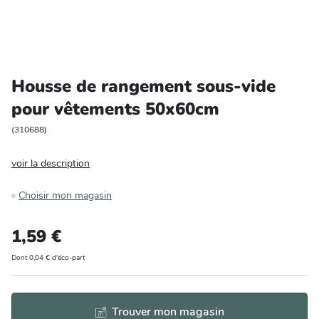
Entretien et rangement
Loisirs
Housse de rangement sous-vide
Animalerie
pour vêtements 50x60cm
Bricolage et auto
(
310688
)
voir la description
Jardin et plein air
Choisir mon magasin
1,59 €
Dont 0,04 € d'éco-part
Trouver mon magasin