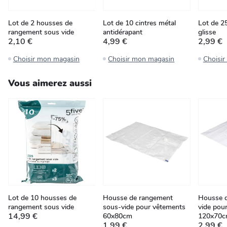
Lot de 2 housses de
Lot de 10 cintres métal
Lot de 25
rangement sous vide
antidérapant
glisse
2,10 €
4,99 €
2,99 €
Choisir mon magasin
Choisir mon magasin
Choisi
Vous aimerez aussi
Lot de 10 housses de
Housse de rangement
Housse 
rangement sous vide
sous-vide pour vêtements
vide pou
14,99 €
60x80cm
120x70
1,99 €
2,99 €