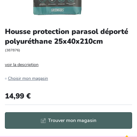
Entretien et rangement
Loisirs
Housse protection parasol déporté
polyuréthane 25x40x210cm
Animalerie
(
387876
)
Bricolage et auto
voir la description
Jardin et plein air
Choisir mon magasin
14,99 €
Trouver mon magasin