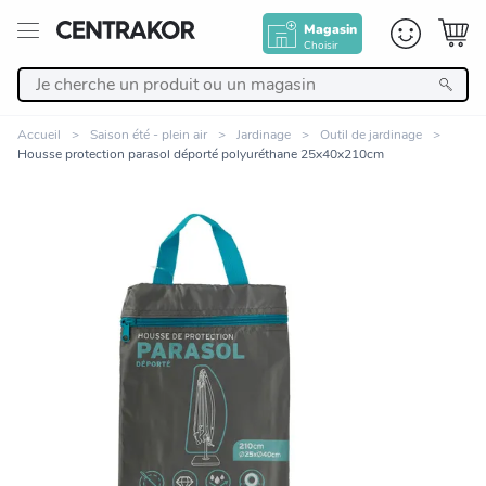
Magasin
Choisir
Retour
Accueil
Saison été - plein air
Jardinage
Outil de jardinage
Housse protection parasol déporté polyuréthane 25x40x210cm
Nos Produits
Décoration
Linge de maison
Meuble
Zoomer sur l'image
Cuisine et art de la table
Salle de bain et beauté