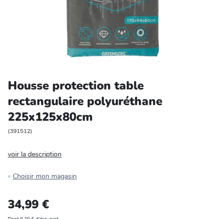
Entretien et rangement
Loisirs
Animalerie
Housse protection table
Bricolage et auto
rectangulaire polyuréthane
225x125x80cm
Jardin et plein air
(
391512
)
voir la description
Choisir mon magasin
34,99 €