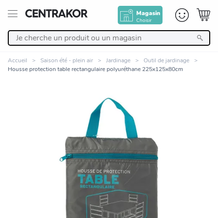
Magasin
Choisir
Retour
Accueil
Saison été - plein air
Jardinage
Outil de jardinage
Housse protection table rectangulaire polyuréthane 225x125x80cm
Nos Produits
Décoration
Linge de maison
Meuble
Cuisine et art de la table
Zoomer sur l'image
Salle de bain et beauté