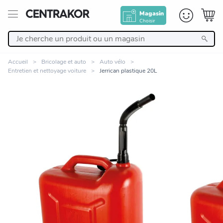
Magasin
Choisir
Retour
Accueil
Bricolage et auto
Auto vélo
Entretien et nettoyage voiture
Jerrican plastique 20L
Nos Produits
Décoration
Linge de maison
Meuble
Zoomer sur l'image
Cuisine et art de la table
Salle de bain et beauté