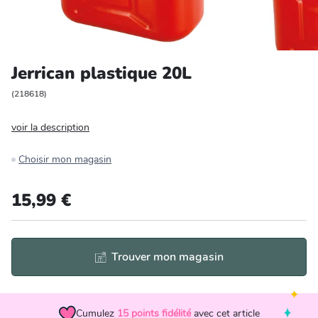
Entretien et rangement
Loisirs
Jerrican plastique 20L
Animalerie
(
218618
)
voir la description
Bricolage et auto
Choisir mon magasin
Jardin et plein air
15,99 €
Trouver mon magasin
Cumulez
15
points fidélité
avec cet article