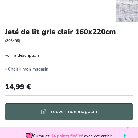
Entretien et rangement
Loisirs
Jeté de lit gris clair 160x220cm
Animalerie
(
306495
)
voir la description
Bricolage et auto
Choisir mon magasin
Jardin et plein air
14,99 €
Trouver mon magasin
Cumulez
14
points fidélité
avec cet article