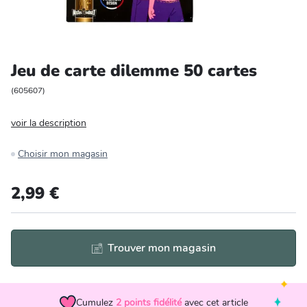
Entretien et rangement
Loisirs
Jeu de carte dilemme 50 cartes
Animalerie
(
605607
)
voir la description
Bricolage et auto
Choisir mon magasin
Jardin et plein air
2,99 €
Trouver mon magasin
Cumulez
2
points fidélité
avec cet article