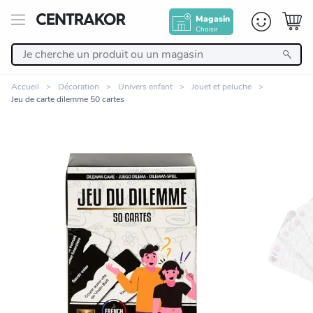
Magasin
Choisir
Retour
Accueil
Décoration
Univers enfant
Jouet et peluche
Jeu de carte dilemme 50 cartes
Nos Produits
Décoration
Linge de maison
Meuble
Zoomer sur l'image
Cuisine et art de la table
Salle de bain et beauté