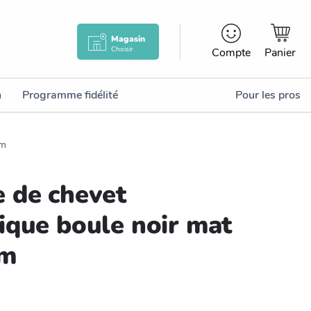
Magasin
Choisir
Compte
Panier
n
Programme fidélité
Pour les pros
cm
 de chevet
ique boule noir mat
cm