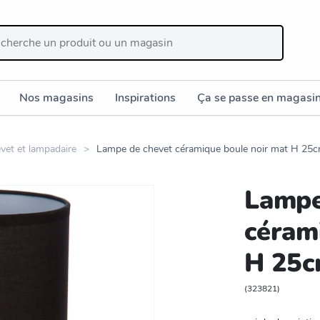
Nos magasins
Inspirations
Ça se passe en magasi
vet et lampadaire
Lampe de chevet céramique boule noir mat H 25
Lampe
céram
H 25
(
323821
)