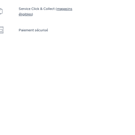
Service Click & Collect (
magasins
éligibles
)
Paiement sécurisé