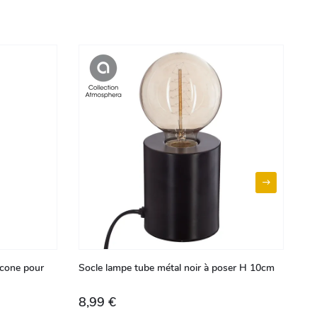
icone pour
Socle lampe tube métal noir à poser H 10cm
Su
D 
8,99 €
1