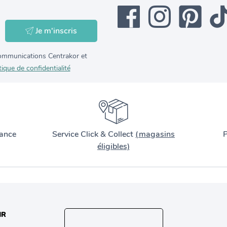
Je m'inscris
 communications Centrakor et
tique de confidentialité
ance
Service Click & Collect
(magasins
P
éligibles)
IR