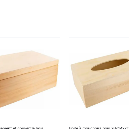
gement et couvercle bois
Boite à mouchoirs bois 28x14x7