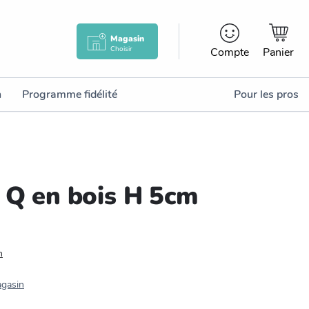
Magasin
Choisir
Compte
Panier
n
Programme fidélité
Pour les pros
e Q en bois H 5cm
n
agasin