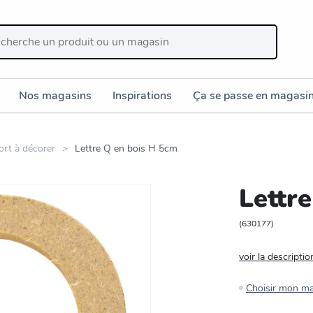
Nos magasins
Inspirations
Ça se passe en magasi
ort à décorer
Lettre Q en bois H 5cm
Lettr
(
630177
)
voir la descriptio
Choisir mon m