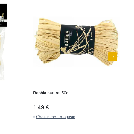
m
Raphia naturel 50g
Lo
1,49 €
2
Choisir mon magasin
C