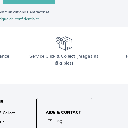
 communications Centrakor et
tique de confidentialité
ance
Service Click & Collect
(magasins
P
éligibles)
IR
AIDE & CONTACT
& Collect
FAQ
sin