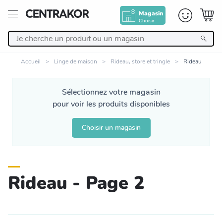
Magasin
Choisir
Retour
Accueil
Linge de maison
Rideau, store et tringle
Rideau
Nos Produits
Sélectionnez votre magasin
pour voir les produits disponibles
Décoration
Choisir un magasin
Linge de maison
Meuble
Rideau - Page 2
Cuisine et art de la table
Salle de bain et beauté