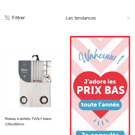
Entretien et rangement
Filtrer
Loisirs
Animalerie
Bricolage et auto
Jardin et plein air
Rideau à œillets TWILY blanc
135x260cm