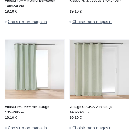
Rideau NAYA naturel polycoton
Rideau NAYA sauge 140x240cm
140x240cm
19,10 €
19,10 €
Choisir mon magasin
Choisir mon magasin
Rideau PALMEA vert sauge
Voilage CLORIS vert sauge
135x260cm
140x240cm
19,10 €
19,10 €
Choisir mon magasin
Choisir mon magasin