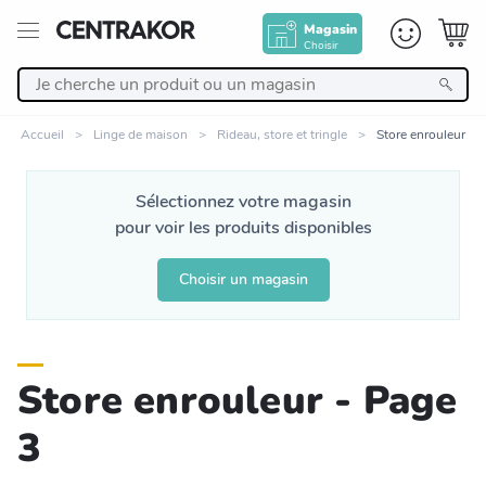
Magasin
Choisir
Retour
Accueil
Linge de maison
Rideau, store et tringle
Store enrouleur
Nos Produits
Sélectionnez votre magasin
pour voir les produits disponibles
Décoration
Choisir un magasin
Linge de maison
Meuble
Store enrouleur - Page
Cuisine et art de la table
3
Salle de bain et beauté