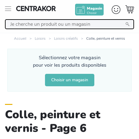
Magasin
Choisir
Retour
Accueil
Loisirs
Loisirs créatifs
Colle, peinture et vernis
Nos Produits
Sélectionnez votre magasin
pour voir les produits disponibles
Décoration
Choisir un magasin
Linge de maison
Meuble
Colle, peinture et
Cuisine et art de la table
vernis - Page 6
Salle de bain et beauté