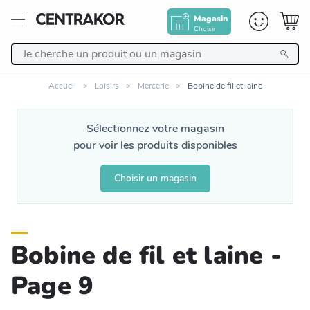
Magasin
Choisir
Retour
Accueil
Loisirs
Mercerie
Bobine de fil et laine
Nos Produits
Sélectionnez votre magasin
pour voir les produits disponibles
Décoration
Choisir un magasin
Linge de maison
Meuble
Bobine de fil et laine -
Cuisine et art de la table
Page 9
Salle de bain et beauté