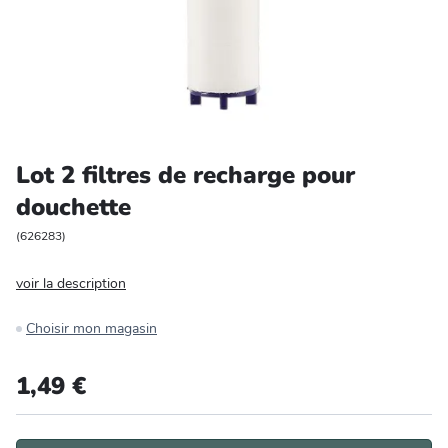
Entretien et rangement
Loisirs
Animalerie
Lot 2 filtres de recharge pour
Bricolage et auto
douchette
Jardin et plein air
(
626283
)
voir la description
Choisir mon magasin
1,49 €