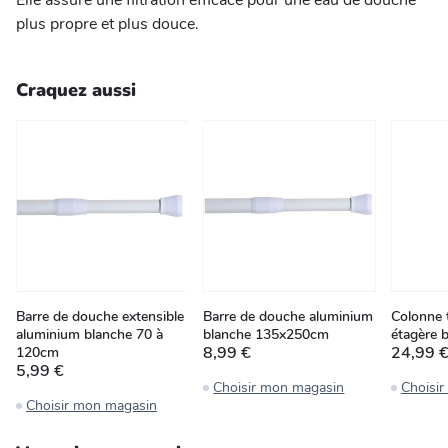
Elle assure une filtration efficace pour une eau de douche
plus propre et plus douce.
Craquez aussi
Barre de douche extensible
Barre de douche aluminium
Colonne 
aluminium blanche 70 à
blanche 135x250cm
étagère 
8,99 €
24,99 
120cm
5,99 €
Choisir mon magasin
Choisi
Choisir mon magasin