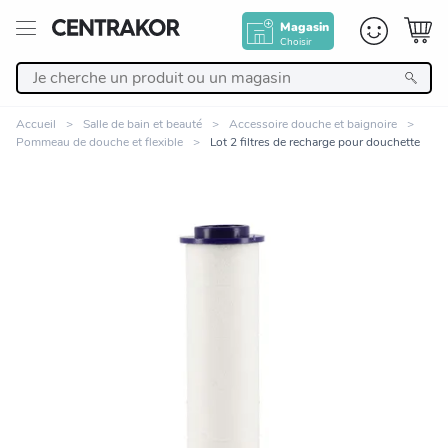
Magasin
Choisir
Retour
Accueil
Salle de bain et beauté
Accessoire douche et baignoire
Pommeau de douche et flexible
Lot 2 filtres de recharge pour douchette
Nos Produits
Décoration
Linge de maison
Meuble
Cuisine et art de la table
Zoomer sur l'image
Salle de bain et beauté