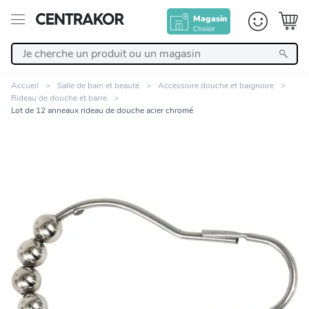
Magasin
Choisir
Retour
Accueil
Salle de bain et beauté
Accessoire douche et baignoire
Rideau de douche et barre
Nos Produits
Lot de 12 anneaux rideau de douche acier chromé
Décoration
Linge de maison
Meuble
Cuisine et art de la table
Zoomer sur l'image
Salle de bain et beauté