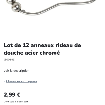
Entretien et rangement
Loisirs
Animalerie
Bricolage et auto
Lot de 12 anneaux rideau de
douche acier chromé
Jardin et plein air
(
600343
)
voir la description
Choisir mon magasin
2,99 €
Dont 0,06 € d'éco-part