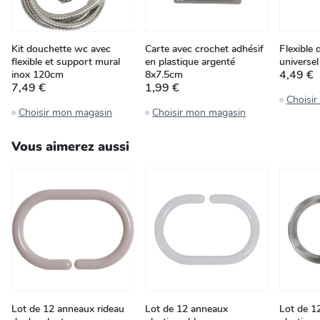
Kit douchette wc avec
Carte avec crochet adhésif
Flexible
flexible et support mural
en plastique argenté
universe
4,49 €
inox 120cm
8x7.5cm
7,49 €
1,99 €
Choisi
Choisir mon magasin
Choisir mon magasin
Vous aimerez aussi
Lot de 12 anneaux rideau
Lot de 12 anneaux
Lot de 1