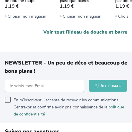
de douche taupe
plastique blancs
plastique
1,19 €
1,19 €
1,19 €
Choisir mon magasin
Choisir mon magasin
Choisi
Voir tout
Rideau de douche et barre
NEWSLETTER - Un peu de déco et beaucoup de
bons plans !
Je m'inscris
En m’inscrivant, j’accepte de recevoir les communications
Centrakor et confirme avoir pris connaissance de la
politique
de confidentialité
Suivez nos aventures