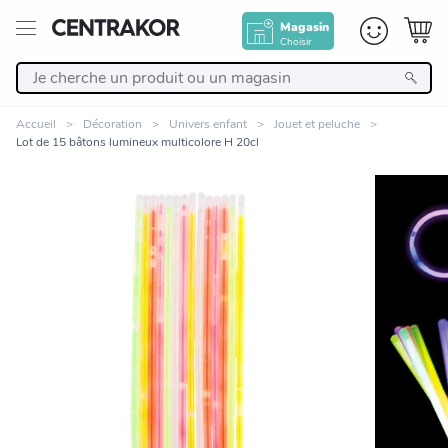
Magasin
Choisir
Retour
Accueil
Décoration
Univers enfant
Jouet et peluche
Lot de 15 bâtons lumineux multicolore H 20cl
Nos Produits
Décoration
Linge de maison
Meuble
Zoomer sur l'image
Cuisine et art de la table
Salle de bain et beauté