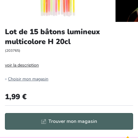
Entretien et rangement
Loisirs
Lot de 15 bâtons lumineux
multicolore H 20cl
Animalerie
(
203765
)
Bricolage et auto
voir la description
Jardin et plein air
Choisir mon magasin
1,99 €
Trouver mon magasin