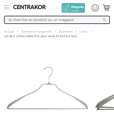
Magasin
Choisir
Retour
Accueil
Entretien et rangement
Buanderie
Cintre
Lot de 2 cintres métal PVC pour veste 43.5x23x3.5cm
Nos Produits
Décoration
Linge de maison
Meuble
Zoomer sur l'image
Cuisine et art de la table
Salle de bain et beauté