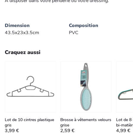
A disposer dans votre penderie ou votre dressing.
Dimension
Composition
43.5x23x3.5cm
PVC
Craquez aussi
Lot de 10 cintres plastique
Brosse à vêtements velours
Lot de 8 
gris
grise
bi-matièr
3,99 €
2,59 €
4,99 €