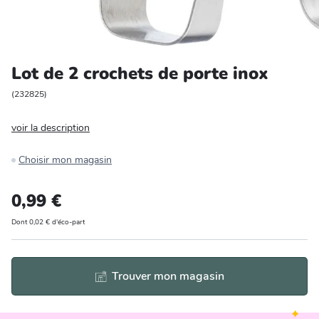
Entretien et rangement
Loisirs
Lot de 2 crochets de porte inox
Animalerie
(
232825
)
voir la description
Bricolage et auto
Choisir mon magasin
Jardin et plein air
0,99 €
Dont 0,02 € d'éco-part
Trouver mon magasin