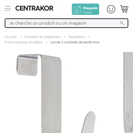
Magasin
Choisir
Retour
Accueil
Entretien et rangement
Buanderie
Porte manteau et patère
Lot de 2 crochets de porte inox
Nos Produits
Décoration
Linge de maison
Meuble
Zoomer sur l'image
Cuisine et art de la table
Salle de bain et beauté