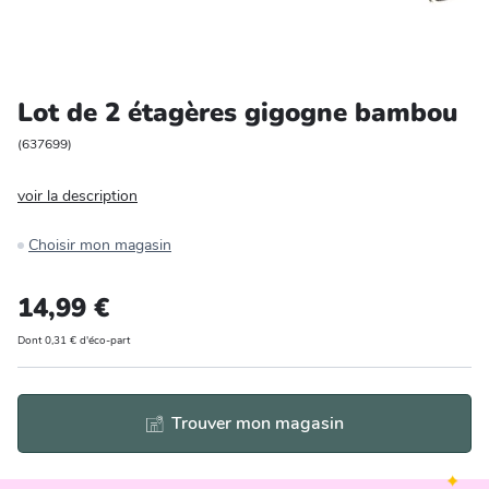
Entretien et rangement
Loisirs
Lot de 2 étagères gigogne bambou
Animalerie
(
637699
)
voir la description
Bricolage et auto
Choisir mon magasin
Jardin et plein air
14,99 €
Dont 0,31 € d'éco-part
Trouver mon magasin