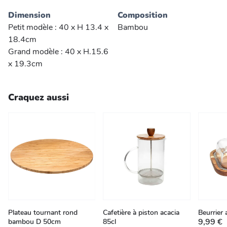
Dimension
Composition
Petit modèle : 40 x H 13.4 x
Bambou
18.4cm
Grand modèle : 40 x H.15.6
x 19.3cm
Craquez aussi
Plateau tournant rond
Cafetière à piston acacia
Beurrier
9,99 €
bambou D 50cm
85cl