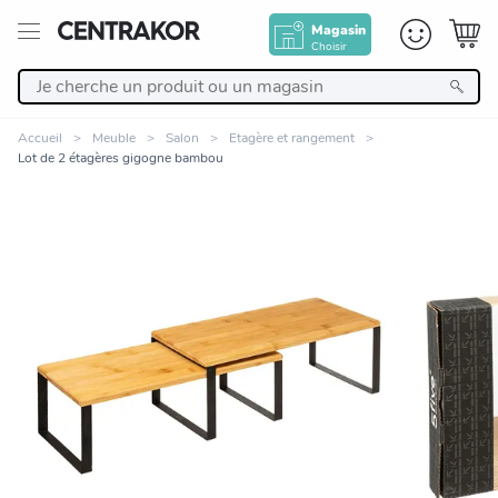
Magasin
Choisir
Retour
Accueil
Meuble
Salon
Etagère et rangement
Lot de 2 étagères gigogne bambou
Nos Produits
Décoration
Linge de maison
Meuble
Zoomer sur l'image
Cuisine et art de la table
Salle de bain et beauté