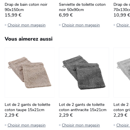
Drap de bain coton noir
Serviette de toilette coton
Drap de 
90x150cm
noir 50x90cm
70x130
15,99 €
6,99 €
10,99 
Choisir mon magasin
Choisir mon magasin
Choisi
Vous aimerez aussi
Lot de 2 gants de toilette
Lot de 2 gants de toilette
Lot de 2 
coton taupe 15x21cm
coton anthracite 15x21cm
coton gr
2,29 €
2,29 €
2,29 €
Choisir mon magasin
Choisir mon magasin
Choisi