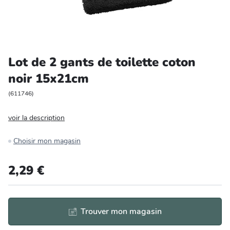
Entretien et rangement
Loisirs
Lot de 2 gants de toilette coton
Animalerie
noir 15x21cm
Bricolage et auto
(
611746
)
voir la description
Jardin et plein air
Choisir mon magasin
2,29 €
Trouver mon magasin