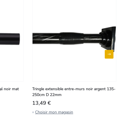
gé noir mat
Tringle extensible entre-murs noir argent 135-
Lo
250cm D 22mm
13,49 €
5
Choisir mon magasin
C