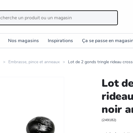
Nos magasins
Inspirations
Ça se passe en magasi
Embrasse, pince et anneaux
Lot de 2 gonds tringle rideau cros
Lot de
rideau
noir 
(
249182
)