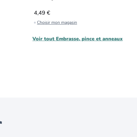
3
4,49 €
3
Choisir mon magasin
C
Voir tout
Embrasse, pince et anneaux