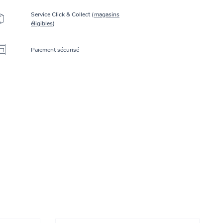
Service Click & Collect (
magasins
éligibles
)
Paiement sécurisé