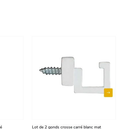
né
Lot de 2 gonds crosse carré blanc mat
Lo