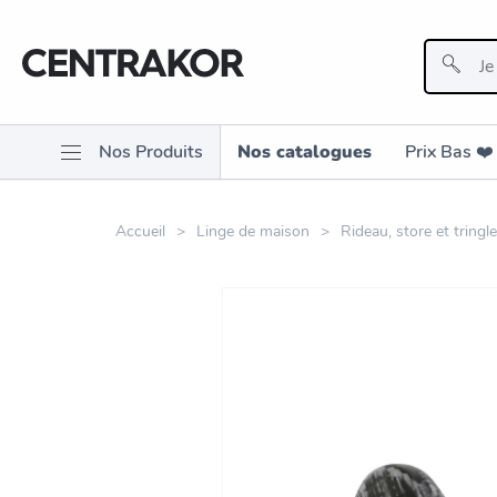
Nos Produits
Nos catalogues
Prix Bas ❤️️
Accueil
Linge de maison
Rideau, store et tringle