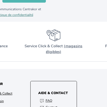
 communications Centrakor et
tique de confidentialité
ance
Service Click & Collect
(magasins
P
éligibles)
IR
AIDE & CONTACT
& Collect
FAQ
sin