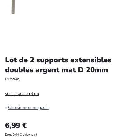
Entretien et rangement
Loisirs
Animalerie
Bricolage et auto
Lot de 2 supports extensibles
doubles argent mat D 20mm
Jardin et plein air
(
296838
)
voir la description
Choisir mon magasin
6,99 €
Dont 0,04 € d'éco-part