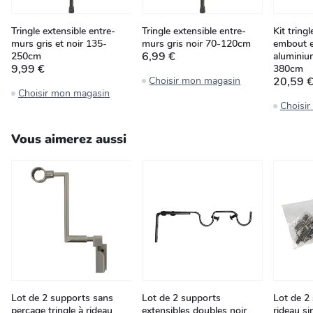
Tringle extensible entre-
Tringle extensible entre-
Kit tringl
murs gris et noir 135-
murs gris noir 70-120cm
embout e
6,99 €
250cm
aluminiu
9,99 €
380cm
Choisir mon magasin
20,59 
Choisir mon magasin
Choisi
Vous aimerez aussi
Lot de 2 supports sans
Lot de 2 supports
Lot de 2 
perçage tringle à rideau
extensibles doubles noir
rideau s