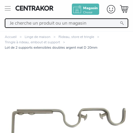
Magasin
Choisir
Retour
Accueil
Linge de maison
Rideau, store et tringle
Tringle à rideau, embout et support
Nos Produits
Lot de 2 supports extensibles doubles argent mat D 20mm
Décoration
Linge de maison
Meuble
Cuisine et art de la table
Zoomer sur l'image
Salle de bain et beauté