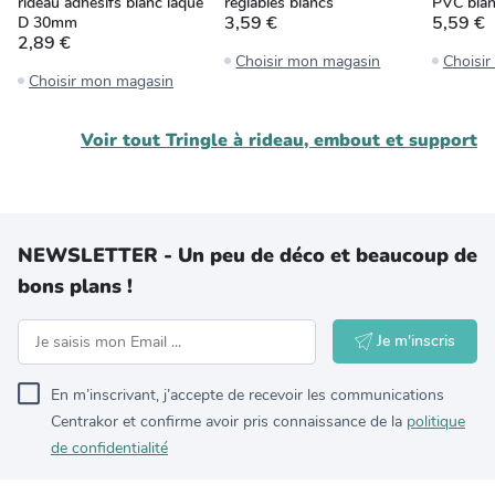
rideau adhésifs blanc laqué
réglables blancs
PVC bla
3,59 €
5,59 €
D 30mm
2,89 €
Choisir mon magasin
Choisi
Choisir mon magasin
Voir tout
Tringle à rideau, embout et support
NEWSLETTER - Un peu de déco et beaucoup de
bons plans !
Je m'inscris
En m’inscrivant, j’accepte de recevoir les communications
Centrakor et confirme avoir pris connaissance de la
politique
de confidentialité