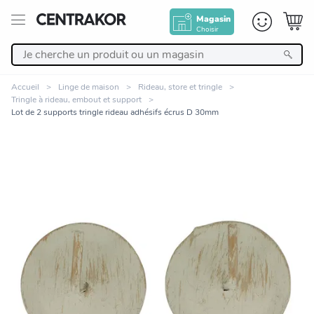
Magasin
Choisir
Retour
Accueil
Linge de maison
Rideau, store et tringle
Tringle à rideau, embout et support
Nos Produits
Lot de 2 supports tringle rideau adhésifs écrus D 30mm
Décoration
Linge de maison
Meuble
Cuisine et art de la table
Zoomer sur l'image
Salle de bain et beauté