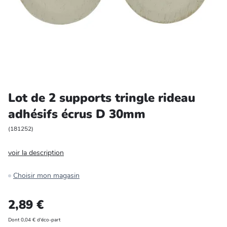
Entretien et rangement
Loisirs
Animalerie
Bricolage et auto
Lot de 2 supports tringle rideau
adhésifs écrus D 30mm
Jardin et plein air
(
181252
)
voir la description
Choisir mon magasin
2,89 €
Dont 0,04 € d'éco-part