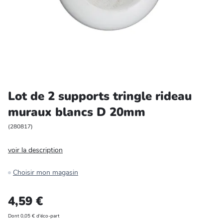
Entretien et rangement
Loisirs
Animalerie
Bricolage et auto
Lot de 2 supports tringle rideau
muraux blancs D 20mm
Jardin et plein air
(
280817
)
voir la description
Choisir mon magasin
4,59 €
Dont 0,05 € d'éco-part