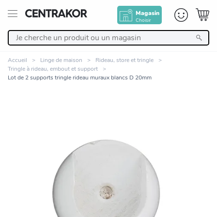
Magasin
Choisir
Retour
Accueil
Linge de maison
Rideau, store et tringle
Tringle à rideau, embout et support
Nos Produits
Lot de 2 supports tringle rideau muraux blancs D 20mm
Décoration
Linge de maison
Meuble
Cuisine et art de la table
Zoomer sur l'image
Salle de bain et beauté