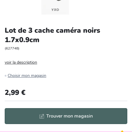
Entretien et rangement
Loisirs
Lot de 3 cache caméra noirs
1.7x0.9cm
Animalerie
(
627748
)
Bricolage et auto
voir la description
Jardin et plein air
Choisir mon magasin
2,99 €
Trouver mon magasin