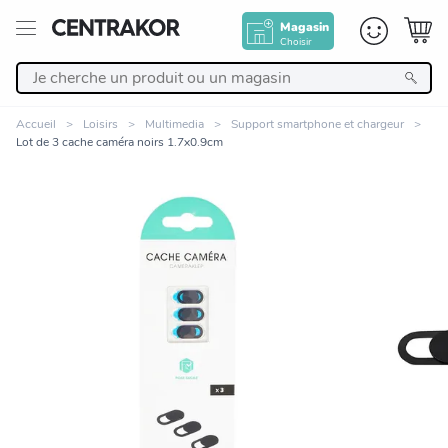
Magasin
Choisir
Retour
Accueil
Loisirs
Multimedia
Support smartphone et chargeur
Lot de 3 cache caméra noirs 1.7x0.9cm
Nos Produits
Décoration
Linge de maison
Meuble
Zoomer sur l'image
Cuisine et art de la table
Salle de bain et beauté