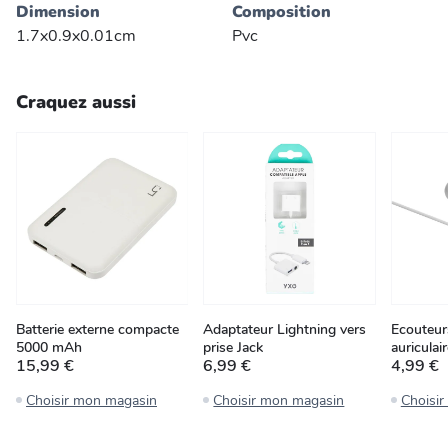
Dimension
Composition
1.7x0.9x0.01cm
Pvc
Craquez aussi
Batterie externe compacte
Adaptateur Lightning vers
Ecouteurs
5000 mAh
prise Jack
auriculai
15,99 €
6,99 €
4,99 €
Choisir mon magasin
Choisir mon magasin
Choisi