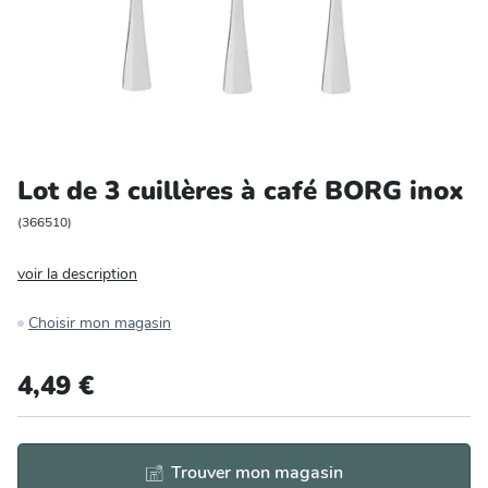
Entretien et rangement
Loisirs
Animalerie
Lot de 3 cuillères à café BORG inox
Bricolage et auto
(
366510
)
Jardin et plein air
voir la description
Choisir mon magasin
4,49 €
Trouver mon magasin