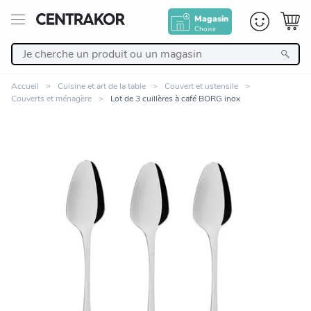
Magasin
Choisir
Retour
Accueil
Cuisine et art de la table
Couvert et ustensile
Couverts et ménagère
Lot de 3 cuillères à café BORG inox
Nos Produits
Décoration
Linge de maison
Meuble
Cuisine et art de la table
Zoomer sur l'image
Salle de bain et beauté