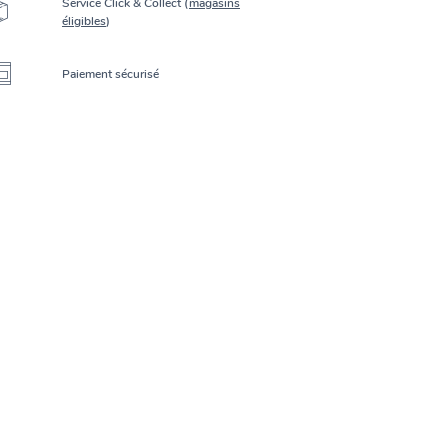
Service Click & Collect (
magasins
éligibles
)
Paiement sécurisé