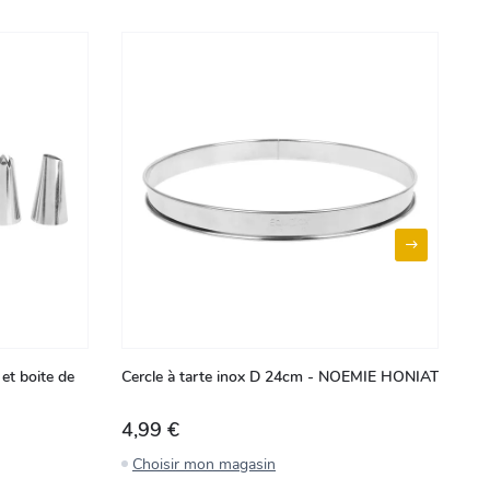
 et boite de
Cercle à tarte inox D 24cm - NOEMIE HONIAT
Ce
H
4,99 €
7
Choisir mon magasin
C