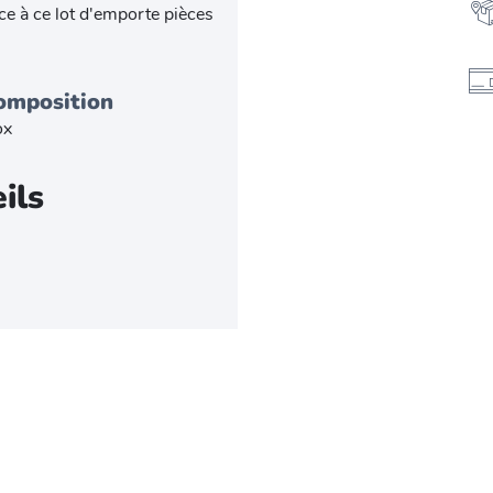
âce à ce lot d'emporte pièces
omposition
ox
ils