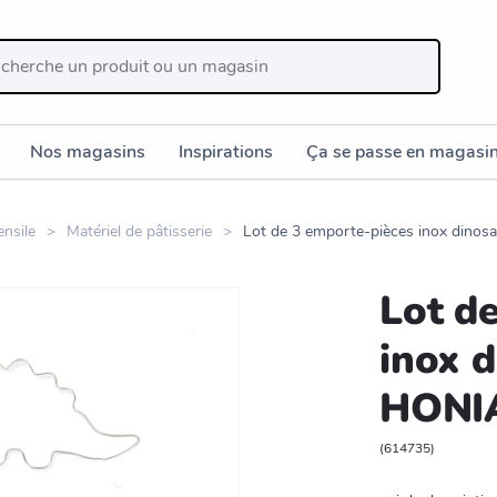
Nos magasins
Inspirations
Ça se passe en magasi
ensile
Matériel de pâtisserie
Lot de 3 emporte-pièces inox dino
Lot d
inox 
HONI
(
614735
)