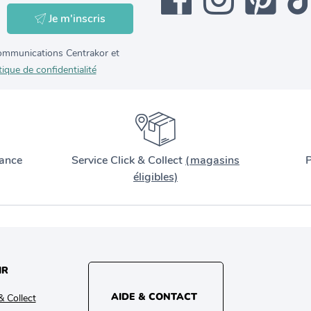
Je m'inscris
 communications Centrakor et
tique de confidentialité
ance
Service Click & Collect
(magasins
P
éligibles)
IR
AIDE & CONTACT
& Collect