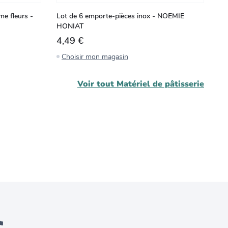
me fleurs -
Lot de 6 emporte-pièces inox - NOEMIE
Em
HONIAT
NO
4,49 €
2
Choisir mon magasin
C
Voir tout
Matériel de pâtisserie