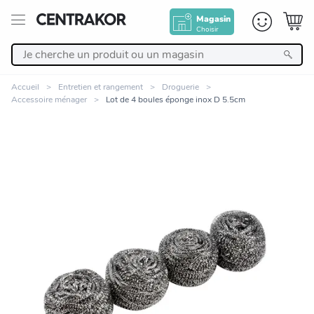
Magasin
Choisir
Retour
Accueil
Entretien et rangement
Droguerie
Accessoire ménager
Lot de 4 boules éponge inox D 5.5cm
Nos Produits
Décoration
Linge de maison
Meuble
Cuisine et art de la table
Zoomer sur l'image
Salle de bain et beauté