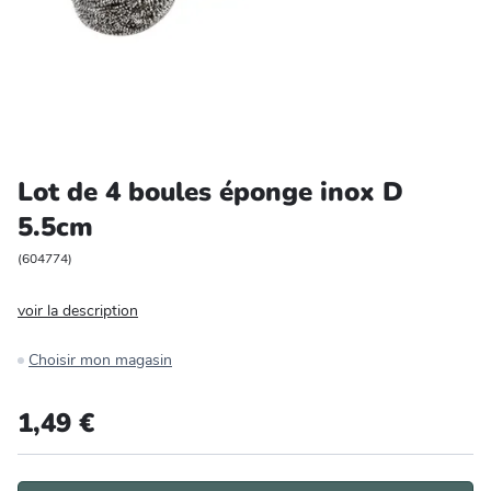
Entretien et rangement
Loisirs
Animalerie
Lot de 4 boules éponge inox D
Bricolage et auto
5.5cm
Jardin et plein air
(
604774
)
voir la description
Choisir mon magasin
1,49 €