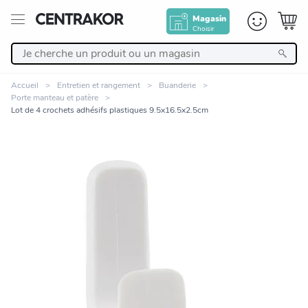
Magasin
Choisir
Retour
Accueil
Entretien et rangement
Buanderie
Porte manteau et patère
Nos Produits
Lot de 4 crochets adhésifs plastiques 9.5x16.5x2.5cm
Décoration
Linge de maison
Meuble
Zoomer sur l'image
Cuisine et art de la table
Salle de bain et beauté