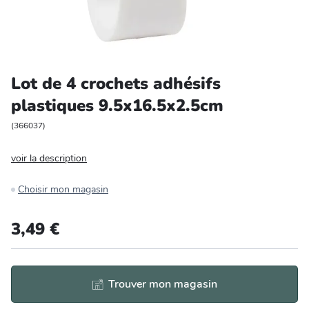
Entretien et rangement
Loisirs
Lot de 4 crochets adhésifs
Animalerie
plastiques 9.5x16.5x2.5cm
Bricolage et auto
(
366037
)
voir la description
Jardin et plein air
Choisir mon magasin
3,49 €
Trouver mon magasin