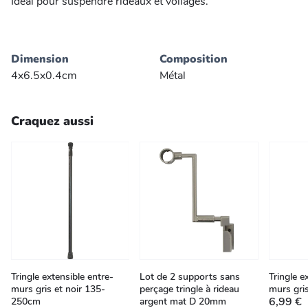
Idéal pour suspendre rideaux et voilages.
Dimension
Composition
4x6.5x0.4cm
Métal
Craquez aussi
Tringle extensible entre-
Lot de 2 supports sans
Tringle e
murs gris et noir 135-
perçage tringle à rideau
murs gri
6,99 €
250cm
argent mat D 20mm