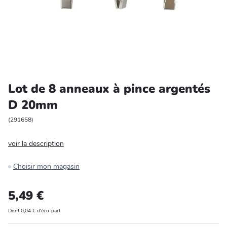
Entretien et rangement
Loisirs
Animalerie
Lot de 8 anneaux à pince argentés
Bricolage et auto
D 20mm
Jardin et plein air
(
291658
)
voir la description
Choisir mon magasin
5,49 €
Dont 0,04 € d'éco-part