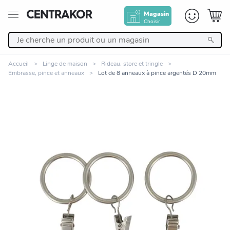
Magasin
Choisir
Retour
Accueil
Linge de maison
Rideau, store et tringle
Embrasse, pince et anneaux
Lot de 8 anneaux à pince argentés D 20mm
Nos Produits
Décoration
Linge de maison
Meuble
Cuisine et art de la table
Zoomer sur l'image
Salle de bain et beauté