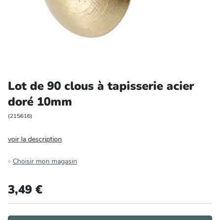
Entretien et rangement
Loisirs
Animalerie
Lot de 90 clous à tapisserie acier
Bricolage et auto
doré 10mm
Jardin et plein air
(
215616
)
voir la description
Choisir mon magasin
3,49 €