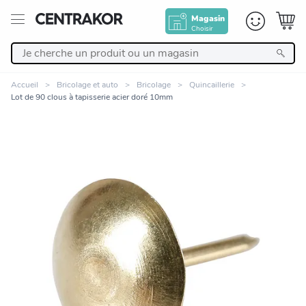
Magasin
Choisir
Retour
Accueil
Bricolage et auto
Bricolage
Quincaillerie
Lot de 90 clous à tapisserie acier doré 10mm
Nos Produits
Décoration
Linge de maison
Meuble
Cuisine et art de la table
Zoomer sur l'image
Salle de bain et beauté