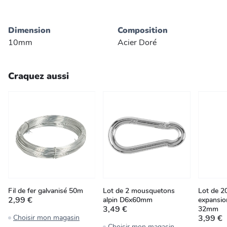
Dimension
Composition
10mm
Acier Doré
Craquez aussi
Fil de fer galvanisé 50m
Lot de 2 mousquetons
Lot de 20
2,99 €
alpin D6x60mm
expansio
3,49 €
32mm
Choisir mon magasin
3,99 €
Choisir mon magasin