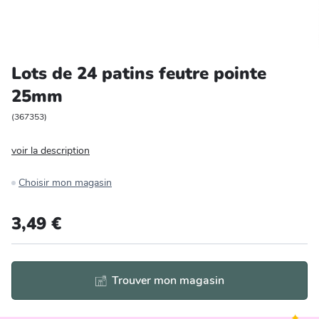
Entretien et rangement
Loisirs
Lots de 24 patins feutre pointe
25mm
Animalerie
(
367353
)
Bricolage et auto
voir la description
Jardin et plein air
Choisir mon magasin
3,49 €
Trouver mon magasin