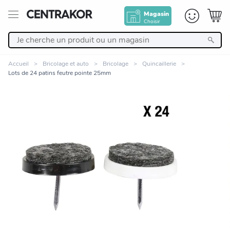
Magasin
Choisir
Retour
Accueil
Bricolage et auto
Bricolage
Quincaillerie
Lots de 24 patins feutre pointe 25mm
Nos Produits
Décoration
Linge de maison
Meuble
Zoomer sur l'image
Cuisine et art de la table
Salle de bain et beauté