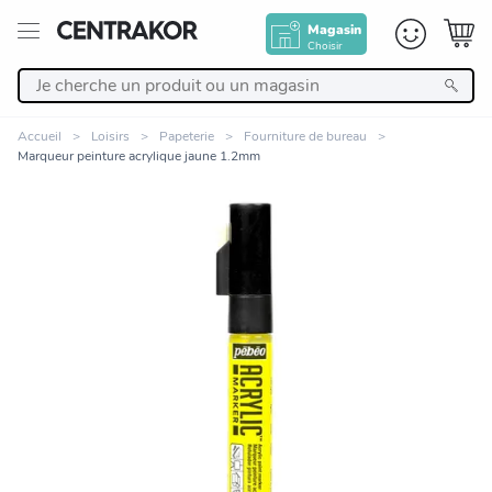
Magasin
Choisir
Retour
Accueil
Loisirs
Papeterie
Fourniture de bureau
Marqueur peinture acrylique jaune 1.2mm
Nos Produits
Décoration
Linge de maison
Meuble
Cuisine et art de la table
Zoomer sur l'image
Salle de bain et beauté