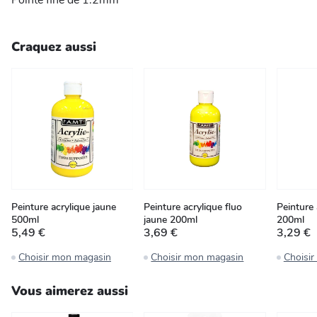
Pointe fine de 1.2mm
Craquez aussi
Peinture acrylique jaune
Peinture acrylique fluo
Peinture 
500ml
jaune 200ml
200ml
5,49 €
3,69 €
3,29 €
Choisir mon magasin
Choisir mon magasin
Choisi
Vous aimerez aussi