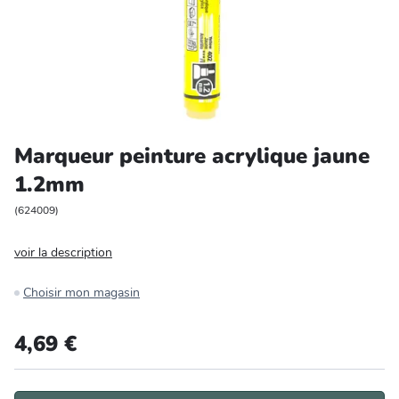
Entretien et rangement
Loisirs
Animalerie
Marqueur peinture acrylique jaune
Bricolage et auto
1.2mm
Jardin et plein air
(
624009
)
voir la description
Choisir mon magasin
4,69 €