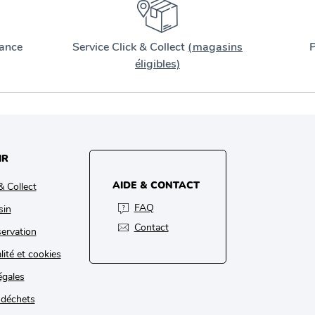
ance
Service Click & Collect
(magasins
P
éligibles)
IR
AIDE & CONTACT
& Collect
FAQ
sin
Contact
ervation
lité et cookies
égales
 déchets