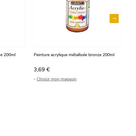
vre 200ml
Peinture acrylique métallisée bronze 200ml
Pe
3,69 €
3
Choisir mon magasin
C