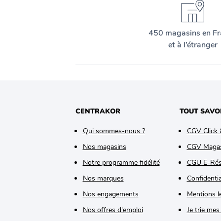
450 magasins en Fr
et à l’étranger
CENTRAKOR
TOUT SAVO
Qui sommes-nous ?
CGV Click 
Nos magasins
CGV Maga
Notre programme fidélité
CGU E-Rés
Nos marques
Confidentia
Nos engagements
Mentions l
Nos offres d'emploi
Je trie mes