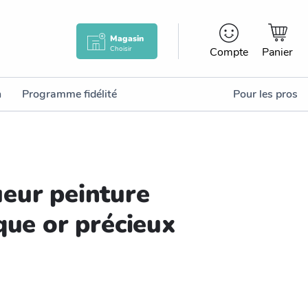
Magasin
Choisir
Compte
Panier
n
Programme fidélité
Pour les pros
eur peinture
que or précieux