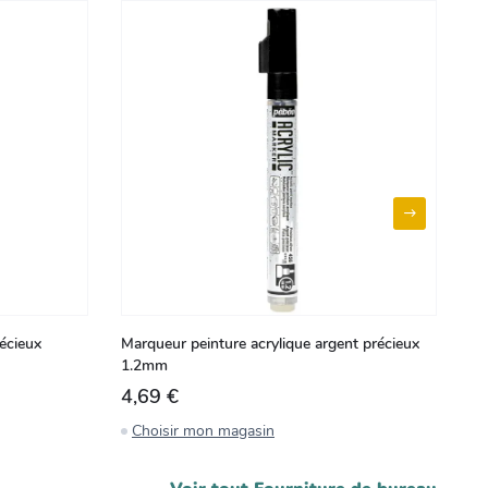
écieux
Marqueur peinture acrylique argent précieux
Ma
1.2mm
0
4,69 €
4
Choisir mon magasin
C