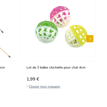
0cm
Lot de 3 balles clochette pour chat 4cm
Jo
1,99 €
1
Choisir mon magasin
C