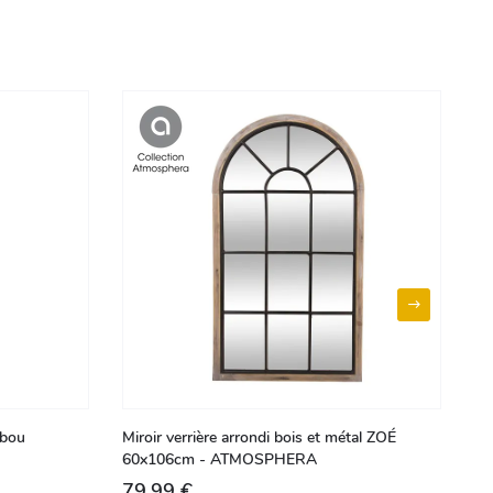
mbou
Miroir verrière arrondi bois et métal ZOÉ
Lo
60x106cm - ATMOSPHERA
79,99 €
8