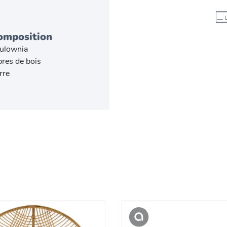
omposition
ulownia
bres de bois
rre