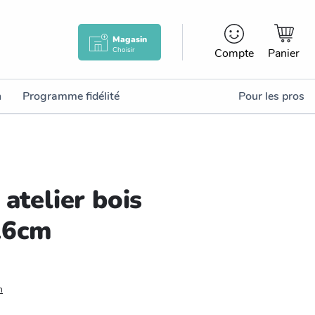
Magasin
Choisir
Compte
Panier
n
Programme fidélité
Pour les pros
 atelier bois
16cm
n