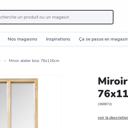
Nos magasins
Inspirations
Ça se passe en magasi
r
Miroir atelier bois 76x116cm
Miroir
76x1
(
368872
)
voir la descriptio