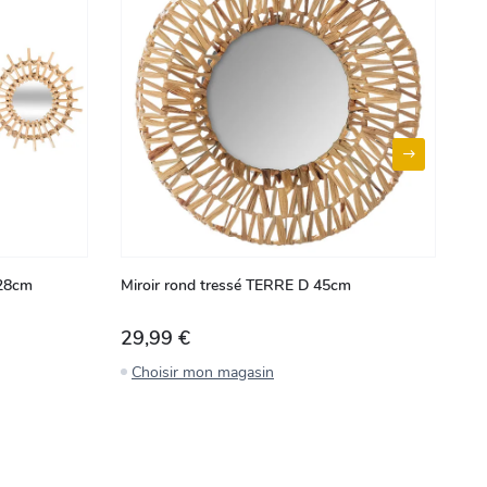
 28cm
Miroir rond tressé TERRE D 45cm
Lo
29,99 €
8
Choisir mon magasin
C