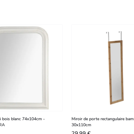
di bois blanc 74x104cm -
Miroir de porte rectangulaire ba
RA
30x110cm
29,99 €