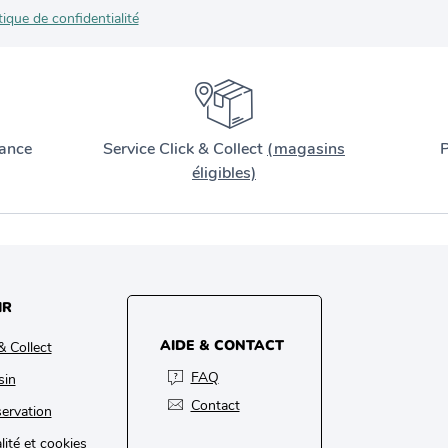
tique de confidentialité
ance
Service Click & Collect
(magasins
P
éligibles)
IR
AIDE & CONTACT
& Collect
FAQ
sin
Contact
ervation
lité et cookies