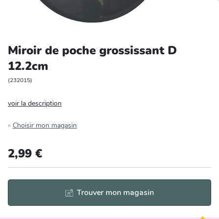
Entretien et rangement
Loisirs
Miroir de poche grossissant D
12.2cm
Animalerie
(
232015
)
Bricolage et auto
voir la description
Jardin et plein air
Choisir mon magasin
2,99 €
Trouver mon magasin