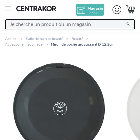
Magasin
Choisir
Retour
Accueil
Salle de bain et beauté
Beauté
Accessoire maquillage
Miroir de poche grossissant D 12.2cm
Nos Produits
Décoration
Linge de maison
Meuble
Zoomer sur l'image
Cuisine et art de la table
Salle de bain et beauté