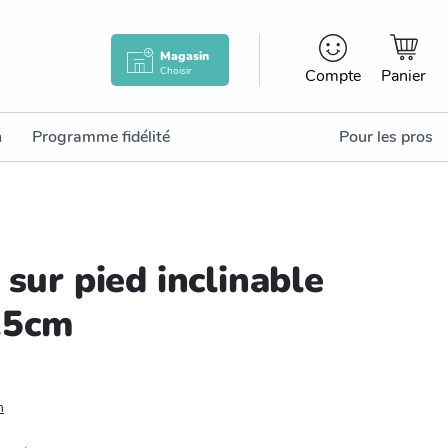
Magasin
Choisir
Compte
Panier
n
Programme fidélité
Pour les pros
 sur pied inclinable
25cm
n