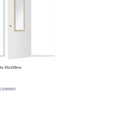
orte 35x109cm
n magasin