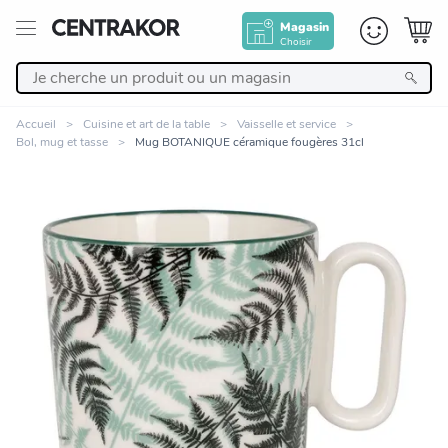
Magasin
Choisir
Retour
Accueil
Cuisine et art de la table
Vaisselle et service
Bol, mug et tasse
Mug BOTANIQUE céramique fougères 31cl
Nos Produits
Décoration
Linge de maison
Meuble
Cuisine et art de la table
Zoomer sur l'image
Salle de bain et beauté