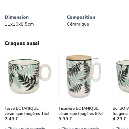
Dimension
Composition
11x10x8.5cm
Céramique
Craquez aussi
Tasse BOTANIQUE
Tisanière BOTANIQUE
Bol BOT
céramique fougères 15cl
céramique fougères 50cl
fougères
2,49 €
9,99 €
4,29 €
Choisir mon magasin
Choisir mon magasin
Choisi