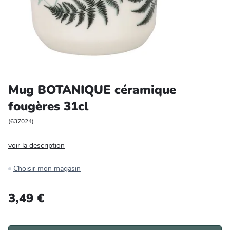
Entretien et rangement
Loisirs
Animalerie
Mug BOTANIQUE céramique
Bricolage et auto
fougères 31cl
Jardin et plein air
(
637024
)
voir la description
Choisir mon magasin
3,49 €