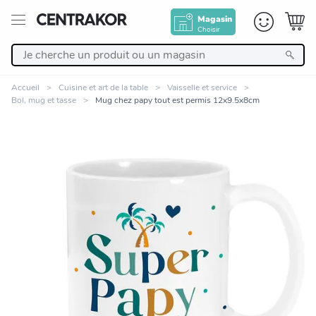
Magasin
Choisir
Retour
Accueil
Cuisine et art de la table
Vaisselle et service
Bol, mug et tasse
Mug chez papy tout est permis 12x9.5x8cm
Nos Produits
Décoration
Linge de maison
Meuble
Cuisine et art de la table
Zoomer sur l'image
Salle de bain et beauté