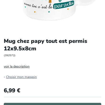
Entretien et rangement
Loisirs
Animalerie
Mug chez papy tout est permis
Bricolage et auto
12x9.5x8cm
Jardin et plein air
(
392572
)
voir la description
Choisir mon magasin
6,99 €