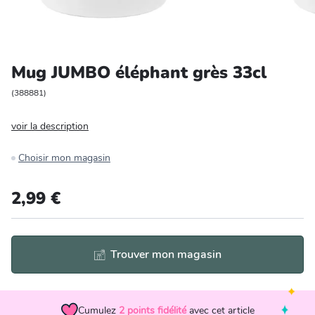
Entretien et rangement
Loisirs
Mug JUMBO éléphant grès 33cl
Animalerie
(
388881
)
voir la description
Bricolage et auto
Choisir mon magasin
Jardin et plein air
2,99 €
Trouver mon magasin
Cumulez
2
points fidélité
avec cet article