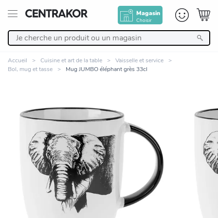
Magasin
Choisir
Retour
Accueil
Cuisine et art de la table
Vaisselle et service
Bol, mug et tasse
Mug JUMBO éléphant grès 33cl
Nos Produits
Décoration
Linge de maison
Meuble
Zoomer sur l'image
Cuisine et art de la table
Salle de bain et beauté