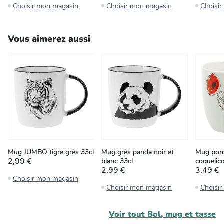
Choisir mon magasin
Choisir mon magasin
Choisi
Vous aimerez aussi
Mug JUMBO tigre grès 33cl
Mug grès panda noir et
Mug porc
2,99 €
blanc 33cl
coquelico
2,99 €
3,49 €
Choisir mon magasin
Choisir mon magasin
Choisi
Voir tout
Bol, mug et tasse