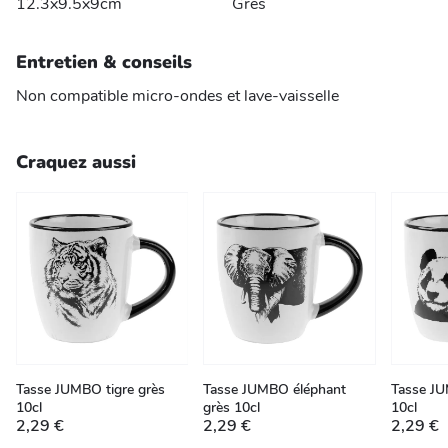
12.3x9.5x9cm
Grès
Entretien & conseils
Non compatible micro-ondes et lave-vaisselle
Craquez aussi
Tasse JUMBO tigre grès
Tasse JUMBO éléphant
Tasse J
10cl
grès 10cl
10cl
2,29 €
2,29 €
2,29 €