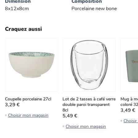
Dimension
Composition
8x12x8cm
Porcelaine new bone
Craquez aussi
Coupelle porcelaine 27cl
Lot de 2 tasses à café verre
Mug à m
3,29 €
double paroi transparent
coloré 32
3,49 €
8cl
Choisir mon magasin
5,49 €
Choisi
Choisir mon magasin