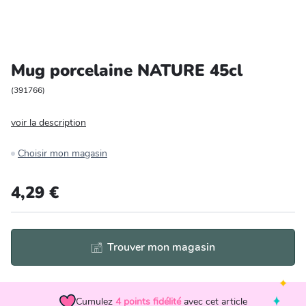
Entretien et rangement
Loisirs
Mug porcelaine NATURE 45cl
Animalerie
(
391766
)
voir la description
Bricolage et auto
Choisir mon magasin
Jardin et plein air
4,29 €
Trouver mon magasin
Cumulez
4
points fidélité
avec cet article