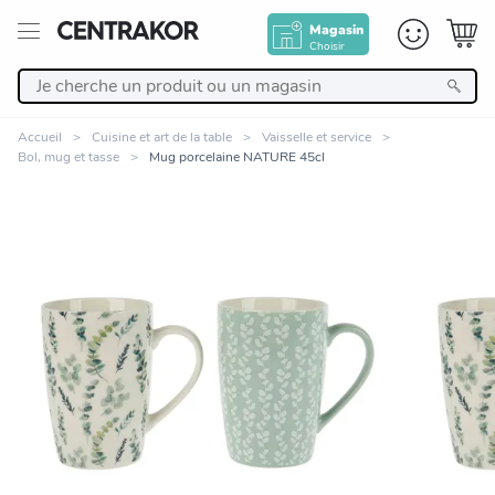
Magasin
Choisir
Retour
Accueil
Cuisine et art de la table
Vaisselle et service
Bol, mug et tasse
Mug porcelaine NATURE 45cl
Nos Produits
Décoration
Linge de maison
Meuble
Zoomer sur l'image
Cuisine et art de la table
Salle de bain et beauté