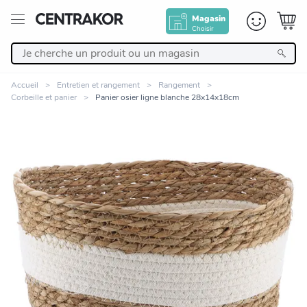
Magasin
Choisir
Retour
Accueil
Entretien et rangement
Rangement
Corbeille et panier
Panier osier ligne blanche 28x14x18cm
Nos Produits
Décoration
Linge de maison
Meuble
Cuisine et art de la table
Zoomer sur l'image
Salle de bain et beauté