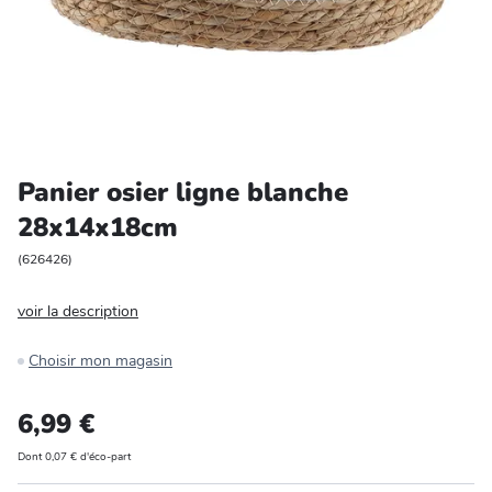
Entretien et rangement
Loisirs
Animalerie
Panier osier ligne blanche
Bricolage et auto
28x14x18cm
Jardin et plein air
(
626426
)
voir la description
Choisir mon magasin
6,99 €
Dont 0,07 € d'éco-part