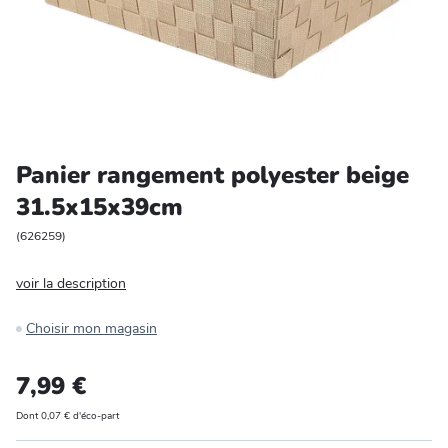
Entretien et rangement
Loisirs
Animalerie
Panier rangement polyester beige
Bricolage et auto
31.5x15x39cm
Jardin et plein air
(
626259
)
voir la description
Choisir mon magasin
7,99 €
Dont 0,07 € d'éco-part