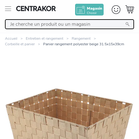
Magasin
Choisir
Retour
Accueil
Entretien et rangement
Rangement
Corbeille et panier
Panier rangement polyester beige 31.5x15x39cm
Nos Produits
Décoration
Linge de maison
Meuble
Cuisine et art de la table
Zoomer sur l'image
Salle de bain et beauté