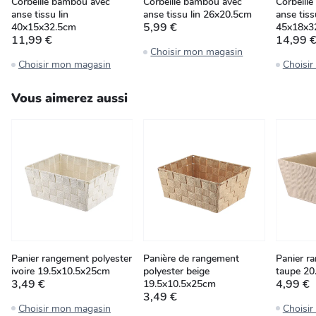
Corbeille bambou avec
Corbeille bambou avec
Corbeill
anse tissu lin
anse tissu lin 26x20.5cm
anse tiss
5,99 €
40x15x32.5cm
45x18x3
11,99 €
14,99 
Choisir mon magasin
Choisir mon magasin
Choisi
Vous aimerez aussi
Panier rangement polyester
Panière de rangement
Panier r
ivoire 19.5x10.5x25cm
polyester beige
taupe 20
3,49 €
4,99 €
19.5x10.5x25cm
3,49 €
Choisir mon magasin
Choisi