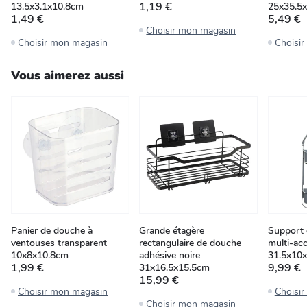
1,19 €
13.5x3.1x10.8cm
25x35.5
1,49 €
5,49 €
Choisir mon magasin
Choisir mon magasin
Choisi
Vous aimerez aussi
Panier de douche à
Grande étagère
Support 
ventouses transparent
rectangulaire de douche
multi-acc
10x8x10.8cm
adhésive noire
31.5x10
1,99 €
9,99 €
31x16.5x15.5cm
15,99 €
Choisir mon magasin
Choisi
Choisir mon magasin