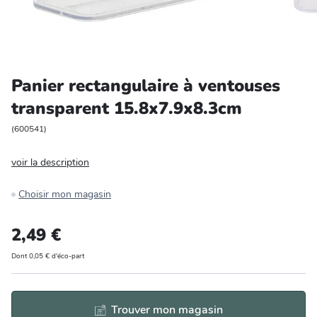
Entretien et rangement
Loisirs
Panier rectangulaire à ventouses
Animalerie
transparent 15.8x7.9x8.3cm
Bricolage et auto
(
600541
)
voir la description
Jardin et plein air
Choisir mon magasin
2,49 €
Dont 0,05 € d'éco-part
Trouver mon magasin