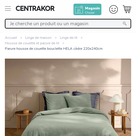
Magasin
Choisir
Retour
Accueil
Linge de maison
Linge de lit
Housse de couette et parure de lit
Nos Produits
Parure housse de couette bouclette HELA cèdre 220x240cm
Décoration
Linge de maison
Meuble
Cuisine et art de la table
Zoomer sur l'image
Salle de bain et beauté