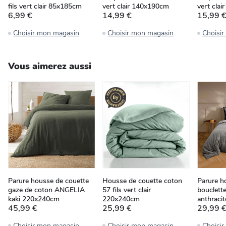
fils vert clair 85x185cm
vert clair 140x190cm
vert cla
6,99 €
14,99 €
15,99 
Choisir mon magasin
Choisir mon magasin
Choisi
Vous aimerez aussi
Parure housse de couette
Housse de couette coton
Parure h
gaze de coton ANGELIA
57 fils vert clair
bouclett
kaki 220x240cm
220x240cm
anthraci
45,99 €
25,99 €
29,99 
Choisir mon magasin
Choisir mon magasin
Choisi