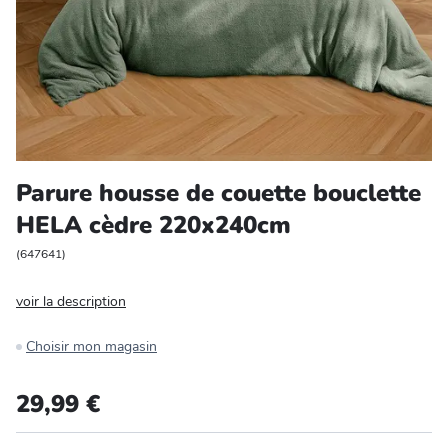
Entretien et rangement
Loisirs
Animalerie
Bricolage et auto
Parure housse de couette bouclette
HELA cèdre 220x240cm
Jardin et plein air
(
647641
)
voir la description
Choisir mon magasin
29,99 €